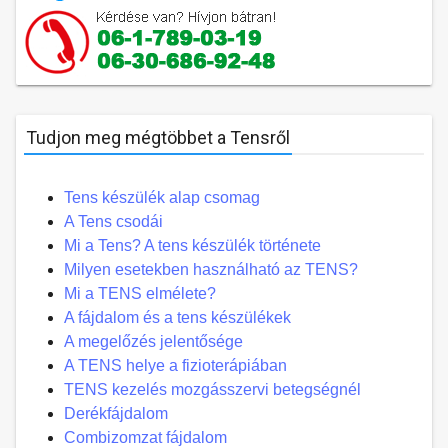
Tudjon meg mégtöbbet a Tensről
Tens készülék alap csomag
A Tens csodái
Mi a Tens? A tens készülék története
Milyen esetekben használható az TENS?
Mi a TENS elmélete?
A fájdalom és a tens készülékek
A megelőzés jelentősége
A TENS helye a fizioterápiában
TENS kezelés mozgásszervi betegségnél
Derékfájdalom
Combizomzat fájdalom