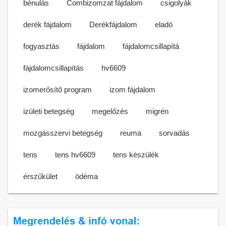
bénulás
Combizomzat fájdalom
csigolyák
derék fájdalom
Derékfájdalom
eladó
fogyasztás
fájdalom
fájdalomcsillapítá
fájdalomcsillapítás
hv6609
izomerősítő program
izom fájdalom
izületi betegség
megelőzés
migrén
mozgásszervi betegség
reuma
sorvadás
tens
tens hv6609
tens készülék
érszűkület
ödéma