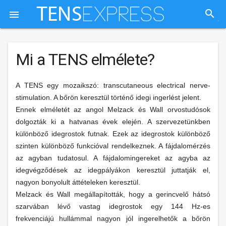
search

Mi a TENS elmélete?
A TENS egy mozaikszó: transcutaneous electrical nerve-
stimulation. A bőrön keresztül történő idegi ingerlést jelent.
Ennek elméletét az angol Melzack és Wall orvostudósok
dolgozták ki a hatvanas évek elején. A szervezetünkben
különböző idegrostok futnak. Ezek az idegrostok különböző
szinten különböző funkcióval rendelkeznek. A fájdalomérzés
az agyban tudatosul. A fájdalomingereket az agyba az
idegvégződések az idegpályákon keresztül juttatják el,
nagyon bonyolult áttételeken keresztül.
Melzack és Wall megállapították, hogy a gerincvelő hátsó
szarvában lévő vastag idegrostok egy 144 Hz-es
frekvenciájú hullámmal nagyon jól ingerelhetők a bőrön