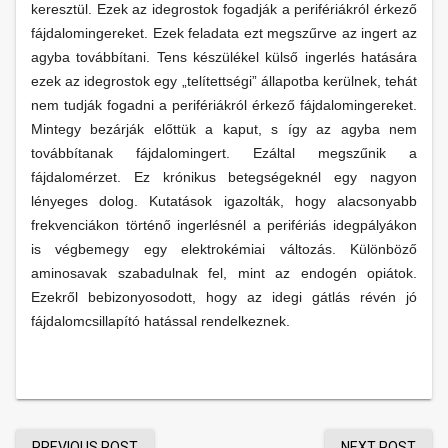
keresztül. Ezek az idegrostok fogadják a perifériákról érkező
fájdalomingereket. Ezek feladata ezt megszűrve az ingert az
agyba továbbítani. Tens készülékel külső ingerlés hatására
ezek az idegrostok egy „telítettségi” állapotba kerülnek, tehát
nem tudják fogadni a perifériákról érkező fájdalomingereket.
Mintegy bezárják előttük a kaput, s így az agyba nem
továbbítanak fájdalomingert. Ezáltal megszűnik a
fájdalomérzet. Ez krónikus betegségeknél egy nagyon
lényeges dolog. Kutatások igazolták, hogy alacsonyabb
frekvenciákon történő ingerlésnél a perifériás idegpályákon
is végbemegy egy elektrokémiai változás. Különböző
aminosavak szabadulnak fel, mint az endogén opiátok.
Ezekről bebizonyosodott, hogy az idegi gátlás révén jó
fájdalomcsillapító hatással rendelkeznek.
PREVIOUS POST
NEXT POST