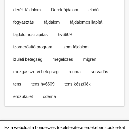
derék fájdalom
Derékfájdalom
eladó
fogyasztás
fájdalom
fájdalomcsillapítá
fájdalomcsillapítás
hv6609
izomerősítő program
izom fájdalom
izületi betegség
megelőzés
migrén
mozgásszervi betegség
reuma
sorvadás
tens
tens hv6609
tens készülék
érszűkület
ödéma
Ez a weboldal a böngészés tökéletesítése érdekében cookie-kat