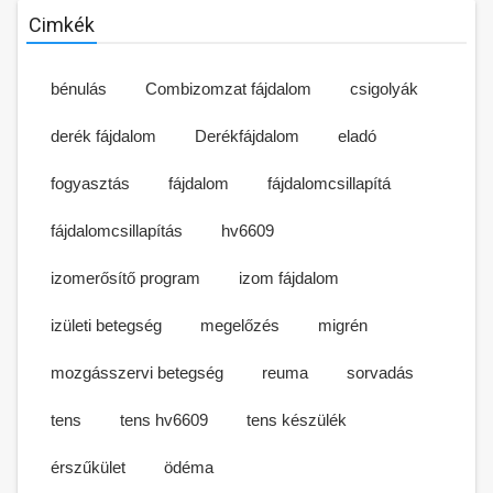
Cimkék
bénulás
Combizomzat fájdalom
csigolyák
derék fájdalom
Derékfájdalom
eladó
fogyasztás
fájdalom
fájdalomcsillapítá
fájdalomcsillapítás
hv6609
izomerősítő program
izom fájdalom
izületi betegség
megelőzés
migrén
mozgásszervi betegség
reuma
sorvadás
tens
tens hv6609
tens készülék
érszűkület
ödéma