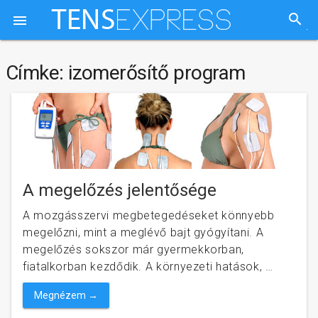
search

Címke:
izomerősítő program
A megelőzés jelentősége
A mozgásszervi megbetegedéseket könnyebb
megelőzni, mint a meglévő bajt gyógyítani. A
megelőzés sokszor már gyermekkorban,
fiatalkorban kezdődik. A környezeti hatások, …
Megnézem →