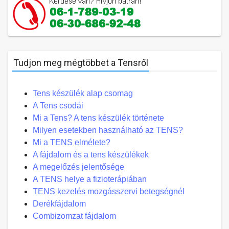
Tudjon meg mégtöbbet a Tensről
Tens készülék alap csomag
A Tens csodái
Mi a Tens? A tens készülék története
Milyen esetekben használható az TENS?
Mi a TENS elmélete?
A fájdalom és a tens készülékek
A megelőzés jelentősége
A TENS helye a fizioterápiában
TENS kezelés mozgásszervi betegségnél
Derékfájdalom
Combizomzat fájdalom