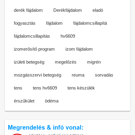
derék fájdalom
Derékfájdalom
eladó
fogyasztás
fájdalom
fájdalomcsillapítá
fájdalomcsillapítás
hv6609
izomerősítő program
izom fájdalom
izületi betegség
megelőzés
migrén
mozgásszervi betegség
reuma
sorvadás
tens
tens hv6609
tens készülék
érszűkület
ödéma