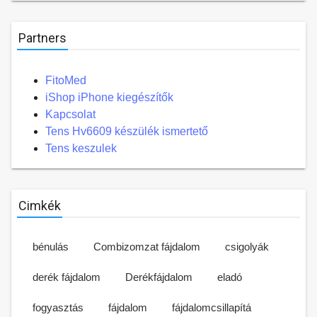
Partners
FitoMed
iShop iPhone kiegészítők
Kapcsolat
Tens Hv6609 készülék ismertető
Tens keszulek
Cimkék
bénulás
Combizomzat fájdalom
csigolyák
derék fájdalom
Derékfájdalom
eladó
fogyasztás
fájdalom
fájdalomcsillapítá