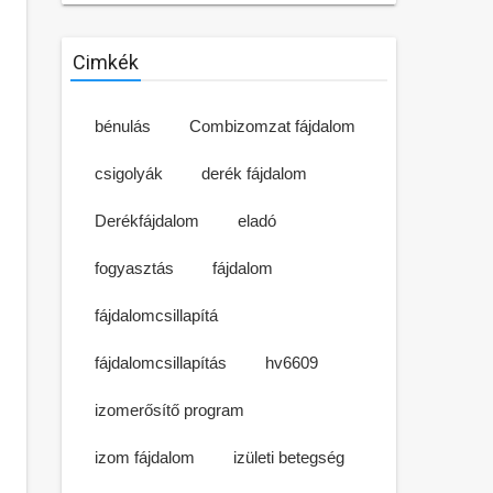
Cimkék
bénulás
Combizomzat fájdalom
csigolyák
derék fájdalom
Derékfájdalom
eladó
fogyasztás
fájdalom
fájdalomcsillapítá
fájdalomcsillapítás
hv6609
izomerősítő program
izom fájdalom
izületi betegség