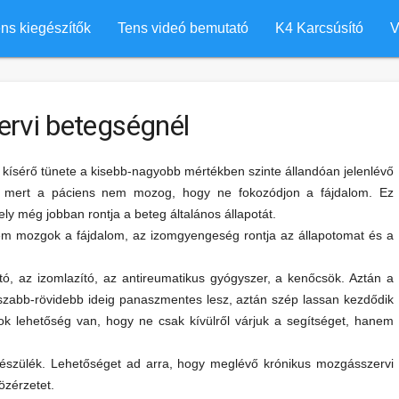
ns kiegészítők
Tens videó bemutató
K4 Karcsúsító
V
rvi betegségnél
ik kísérő tünete a kisebb-nagyobb mértékben szinte állandóan jelenlévő
ár, mert a páciens nem mozog, hogy ne fokozódjon a fájdalom. Ez
 még jobban rontja a beteg általános állapotát.
em mozgok a fájdalom, az izomgyengeség rontja az állapotomat és a
tó, az izomlazító, az antireumatikus gyógyszer, a kenőcsök. Aztán a
hosszabb-rövidebb ideig panaszmentes lesz, aztán szép lassan kezdődik
k lehetőség van, hogy ne csak kívülről várjuk a segítséget, hanem
készülék. Lehetőséget ad arra, hogy meglévő krónikus mozgásszervi
özérzetet.