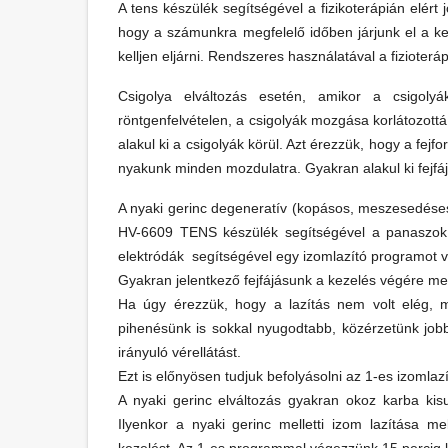
A tens készülék segítségével a fizikoterápián elér
hogy a számunkra megfelelő időben járjunk el a 
kelljen eljárni. Rendszeres használatával a fizioterá
Csigolya elváltozás esetén, amikor a csigoly
röntgenfelvételen, a csigolyák mozgása korlátozott
alakul ki a csigolyák körül. Azt érezzük, hogy a fejf
nyakunk minden mozdulatra. Gyakran alakul ki fejfáj
A nyaki gerinc degeneratív (kopásos, meszesedéses)
HV-6609 TENS készülék segítségével a panaszok n
elektródák segítségével egy izomlazító programot
Gyakran jelentkező fejfájásunk a kezelés végére me
Ha úgy érezzük, hogy a lazítás nem volt elég, m
pihenésünk is sokkal nyugodtabb, közérzetünk jobb 
irányuló vérellátást.
Ezt is előnyösen tudjuk befolyásolni az 1-es izomla
A nyaki gerinc elváltozás gyakran okoz karba kis
Ilyenkor a nyaki gerinc melletti izom lazítása mel