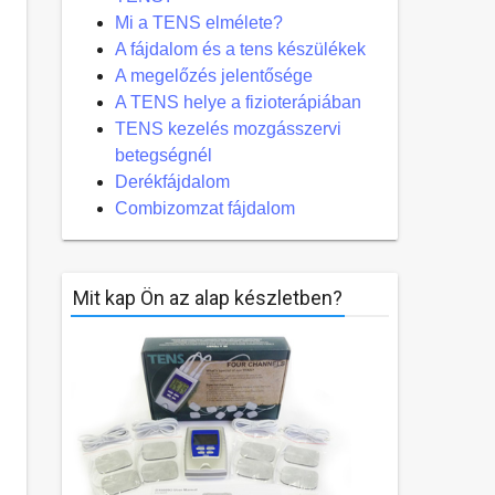
Mi a TENS elmélete?
A fájdalom és a tens készülékek
A megelőzés jelentősége
A TENS helye a fizioterápiában
TENS kezelés mozgásszervi
betegségnél
Derékfájdalom
Combizomzat fájdalom
Mit kap Ön az alap készletben?