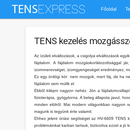
Főoldal
Te
TENS kezelés mozgássze
Az ízületi elváltozások, a csigolya elváltozások egy
fájdalom. A fájdalom mozgáskorlátozottsággal j
izommerevséget, izomgyengeséget eredményez, mely
Ez egy ördögi kör: nem mozgok, mert fáj, de ha n
fájdalom sem múlik el.
Ebből kilépni nagyon nehéz. Jön a fájdalomcsillapí
fizioterápia, gyógytorna. A beteg állapota javul, 
minden elölről. Mai modern világunkban nagyon so
magunk is tegyünk érte valamit.
Ehhez jelent óriási segítséget az HV-6609 TENS 
problémáinkat karban tartsuk, biztosítva ezzel a jó k