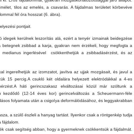
ul ki. Erős fájdalommal, gyakran mozgáskorlátozottsággal járó állapot.
kímélet, tilos az emelés, a csavarás. A fájdalmas területet körbevéve
ommal fél óra hosszat (6. ábra).
lyezési pontjait.
tó idegek kerülnek leszorítás alá, ezért a tenyér izmainak beidegzése
a betegnek zsibbad a karja, gyakran nem érzékeli, hogy megfogta a
s medianus ingerlésével csökkenthetjük a zsibbadásérzést, és az
kal ingerelhetjük az izomzatot, javítva az ujjak mozgásait, és javul a
ük 15 percig.A csukló két oldalára helyezett elektródákkal a 4-es
érzést.A háti gerincszakasz elváltozásai közül már szóltunk a
an kezdődő (12-14 éves kor) gerincelváltozás a Scheuermann-féle
dásos folyamata után a csigolya deformálódásához, és leggyakrabban
a, a szülő észleli a hanyag tartást. Ilyenkor csak a röntgenkép tudja
a fájdalom.
lék csak segítség abban, hogy a gyermeknek csökkentsük a fájdalmát.