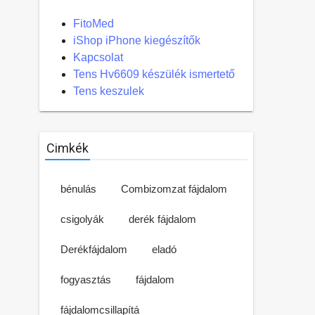
FitoMed
iShop iPhone kiegészítők
Kapcsolat
Tens Hv6609 készülék ismertető
Tens keszulek
Cimkék
bénulás
Combizomzat fájdalom
csigolyák
derék fájdalom
Derékfájdalom
eladó
fogyasztás
fájdalom
fájdalomcsillapítá