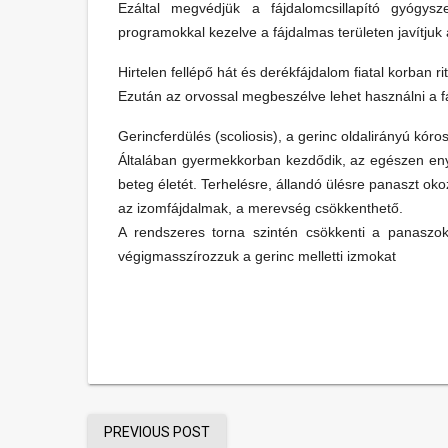
Ezáltal megvédjük a fájdalomcsillapító gyógysz
programokkal kezelve a fájdalmas területen javítjuk 
Hirtelen fellépő hát és derékfájdalom fiatal korban r
Ezután az orvossal megbeszélve lehet használni a fá
Gerincferdülés (scoliosis), a gerinc oldalirányú kóros 
Általában gyermekkorban kezdődik, az egészen enyhe
beteg életét. Terhelésre, állandó ülésre panaszt okoz
az izomfájdalmak, a merevség csökkenthető.
A rendszeres torna szintén csökkenti a panaszok
végigmasszírozzuk a gerinc melletti izmokat
PREVIOUS POST