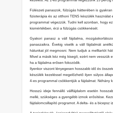
kezelést. Az 1-es programmal végezzünk 15 percig l
Fülészeti panaszok, fülzúgás hátterében is gyakran 
fizioterápia és az otthoni TENS készülék használat e
programmal végezzük. Tudni kell azonban, hogy ez
kismértékben, érzi a fülzúgás csökkenését.
Gyakori panasz a váll fájdalma, mozgáskorlátoz
panaszaikra. Évekig viselik a váll fájdalmát ané
hátunkat jól megmosni. Nem tudjuk a melltartót hát
Mivel a másik kéz még kisegít, ezért nem vesszük 
ha a fájdalma erősen fokozódik.
Ilyenkor viszont lényegesen hosszabb idő és össz
készülék kezeléssel megelőzhető ilyen súlyos állapo
4-es programmal csökkentjük a fájdalmat. Néhány 
Hosszú ideje fennálló vállfájdalom esetén hossza
mellé, szükséges a gyengébb izmok erősítése. Kez
fájdalomcsillapító programot. A delta- és a bicepsz i