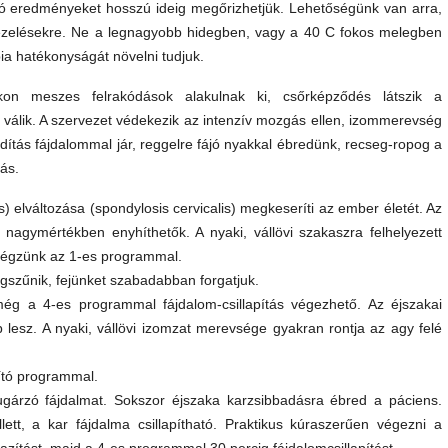
t jó eredményeket hosszú ideig megőrizhetjük. Lehetőségünk van arra,
kezelésekre. Ne a legnagyobb hidegben, vagy a 40 C fokos melegben
pia hatékonyságát növelni tudjuk.
ákon meszes felrakódások alakulnak ki, csőrképződés látszik a
á válik. A szervezet védekezik az intenzív mozgás ellen, izommerevség
ordítás fájdalommal jár, reggelre fájó nyakkal ébredünk, recseg-ropog a
ás.
 elváltozása (spondylosis cervicalis) megkeseríti az ember életét. Az
agymértékben enyhíthetők. A nyaki, vállövi szakaszra felhelyezett
 végzünk az 1-es programmal.
gszűnik, fejünket szabadabban forgatjuk.
ég a 4-es programmal fájdalom-csillapítás végezhető. Az éjszakai
lesz. A nyaki, vállövi izomzat merevsége gyakran rontja az agy felé
zító programmal.
ugárzó fájdalmat. Sokszor éjszaka karzsibbadásra ébred a páciens.
lett, a kar fájdalma csillapítható. Praktikus kúraszerűen végezni a