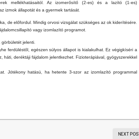
erek mellékhatásaitól. Az izomerősítő (2-es) és a lazító (1-es)
az izmok állapotát és a gyermek tartását.
itka, de előfordul. Mindig orvosi vizsgálat szükséges az ok kiderítésére.
jdalomcsillapító vagy izomlazító programot.
görbületét jelenti.
 ferdüléstől, egészen súlyos állapot is kialakulhat. Ez végigkíséri a
, háti, deréktáji fájdalom jelentkezhet. Fizioterápiával, gyógyszerekkel
at. Jótékony hatású, ha hetente 3-szor az izomlazító programmal
NEXT POS