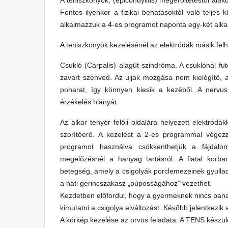
A teniszkönyök, (epicondylitis) megerőltetéstől alak
Fontos ilyenkor a fizikai behatásoktól való teljes 
alkalmazzuk a 4-es programot naponta egy-két alkal
A teniszkönyök kezelésénél az elektródák másik felhe
Csukló (Carpalis) alagút szindróma. A csuklónál fu
zavart szenved. Az ujjak mozgása nem kielégítő, 
poharat, így könnyen kiesik a kezéből. A nervu
érzékelés hiányát.
Az alkar tenyér felőli oldalára helyezett elektródák
szorítóerő. A kezelést a 2-es programmal végezz
programot használva csökkenthetjük a fájdalom
megelőzésnél a hanyag tartásról. A fiatal korb
betegség, amely a csigolyák porclemezeinek gyulla
a háti gerincszakasz „púposságához” vezethet.
Kezdetben előfordul, hogy a gyermeknek nincs panasz
kimutatni a csigolya elváltozást. Később jelentkezik 
A kórkép kezelése az orvos feladata. A TENS készü