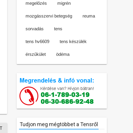
megelőzés
migrén
mozgásszervi betegség
reuma
sorvadás
tens
tens hv6609
tens készülék
érszűkület
ödéma
Tudjon meg mégtöbbet a Tensről
T