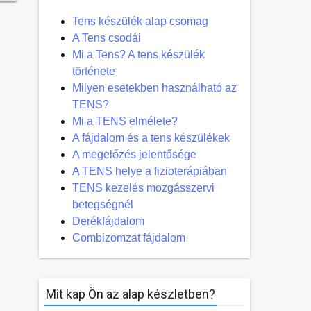
Tens készülék alap csomag
A Tens csodái
Mi a Tens? A tens készülék
története
Milyen esetekben használható az
TENS?
Mi a TENS elmélete?
A fájdalom és a tens készülékek
A megelőzés jelentősége
A TENS helye a fizioterápiában
TENS kezelés mozgásszervi
betegségnél
Derékfájdalom
Combizomzat fájdalom
Mit kap Ön az alap készletben?