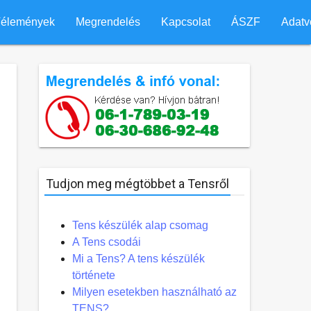
élemények
Megrendelés
Kapcsolat
ÁSZF
Adatv
Tudjon meg mégtöbbet a Tensről
Tens készülék alap csomag
A Tens csodái
Mi a Tens? A tens készülék
története
Milyen esetekben használható az
TENS?