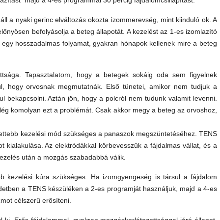
azítást majd a 4-es programmal 30 percig fájdalomcsillapítást.
áll a nyaki gerinc elváltozás okozta izommerevség, mint kiinduló ok. A
lőnyösen befolyásolja a beteg állapotát. A kezelést az 1-es izomlazító
 egy hosszadalmas folyamat, gyakran hónapok kellenek mire a beteg
ottsága. Tapasztalatom, hogy a betegek sokáig oda sem figyelnek
lkül, hogy orvosnak megmutatnák. Első tünetei, amikor nem tudjuk a
ul bekapcsolni. Aztán jön, hogy a polcról nem tudunk valamit levenni.
elég komolyan ezt a problémát. Csak akkor megy a beteg az orvoshoz,
etettebb kezelési mód szükséges a panaszok megszüntetéséhez. TENS
t kialakulása. Az elektródákkal körbevesszük a fájdalmas vállat, és a
kezelés után a mozgás szabadabbá válik.
bb kezelési kúra szükséges. Ha izomgyengeség is társul a fájdalom
detben a TENS készüléken a 2-es programját használjuk, majd a 4-es
zmot célszerű erősíteni.